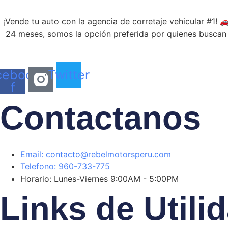
¡Vende tu auto con la agencia de corretaje vehicular #1! 
24 meses, somos la opción preferida por quienes buscan u
cebook-
Twitter
f
Contactanos
Email: contacto@rebelmotorsperu.com
Telefono: 960-733-775
Horario: Lunes-Viernes 9:00AM - 5:00PM
Links de Utili